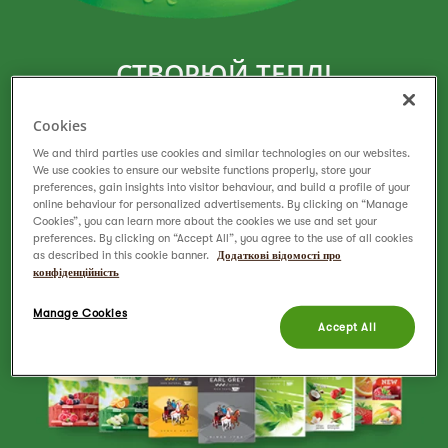
СТВОРЮЙ ТЕПЛІ
МОМЕНТИ ЄДНОСТІ
Cookies
1 упаковка чаю Pickwick 1 чашка чаю
We and third parties use cookies and similar technologies on our websites.
на благодійність*
We use cookies to ensure our website functions properly, store your
preferences, gain insights into visitor behaviour, and build a profile of your
online behaviour for personalized advertisements. By clicking on “Manage
Cookies”, you can learn more about the cookies we use and set your
ДІЗНАТИСЬ БІЛЬШЕ
preferences. By clicking on “Accept All”, you agree to the use of all cookies
as described in this cookie banner.
Додаткові відомості про
конфіденційність
Manage Cookies
Accept All