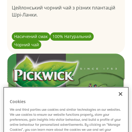
Цейлонський чорний чай з різних плантацій
Шрі-Ланки.
Насичений смак
100% Натуральний
Чорний чай
Cookies
We and third parties use cookies and similar technologies on our websites.
We use cookies to ensure our website functions properly, store your
preferences, gain insights into visitor behaviour, and build a profile of your
Чорний чай
online behaviour for personalized advertisements. By clicking on “Manage
Cookies”, you can learn more about the cookies we use and set your