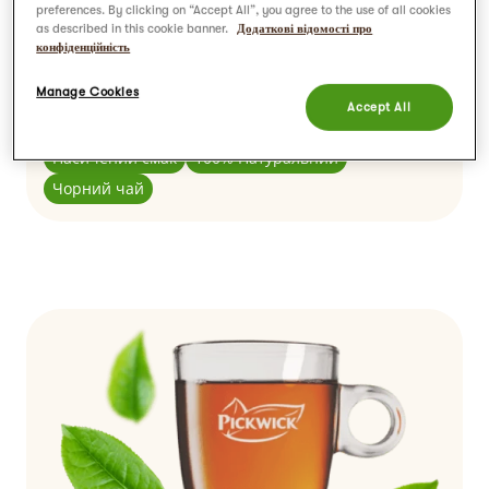
English
preferences. By clicking on “Accept All”, you agree to the use of all cookies
as described in this cookie banner.
Додаткові відомості про
Класичний чорний чай для справжніх
конфіденційність
поціновувачів.
Manage Cookies
Accept All
Насичений смак
100% Натуральний
Чорний чай