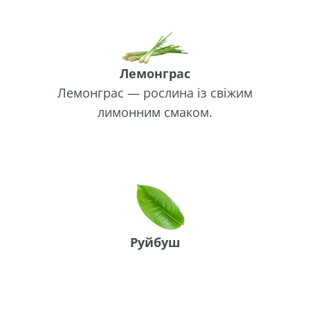
Лемонграс
Лемонграс — рослина із свіжим
лимонним смаком.
Руйбуш