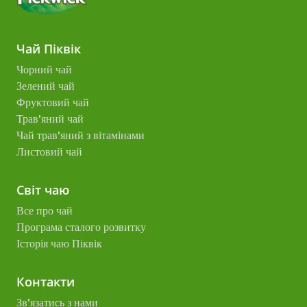
Чай Піквік
Чорний чай
Зелений чай
Фруктовий чай
Трав'яний чай
Чай трав'яний з вітамінами
Листовий чай
Світ чаю
Все про чай
Програма сталого розвитку
Історія чаю Піквік
Контакти
Зв'язатись з нами