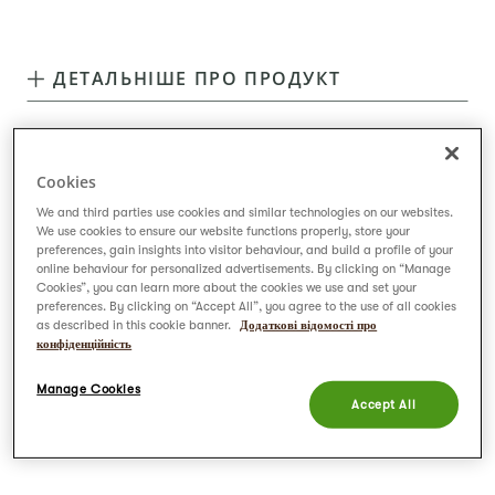
ДЕТАЛЬНІШЕ ПРО ПРОДУКТ
Cookies
We and third parties use cookies and similar technologies on our websites.
We use cookies to ensure our website functions properly, store your
preferences, gain insights into visitor behaviour, and build a profile of your
online behaviour for personalized advertisements. By clicking on “Manage
Cookies”, you can learn more about the cookies we use and set your
Що у складі чаю?
preferences. By clicking on “Accept All”, you agree to the use of all cookies
as described in this cookie banner.
Додаткові відомості про
лемонграс (45%), руйбуш (20%), листя
конфіденційність
апельсину, куркума (11%),
Manage Cookies
ароматизатор натуральний, обліпиха
Accept All
(1%), вітамін В6.