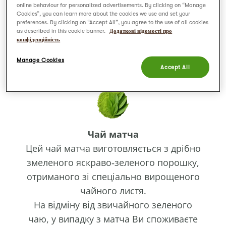
Що у складі?
online behaviour for personalized advertisements. By clicking on “Manage
Cookies”, you can learn more about the cookies we use and set your
Мальтодекстрин, цукор, матчa (9%),
preferences. By clicking on “Accept All”, you agree to the use of all cookies
антизлежувальний агент (E341).
as described in this cookie banner.
Додаткові відомості про
конфіденційність
Manage Cookies
Accept All
Чай матча
Цей чай матча виготовляється з дрібно
змеленого яскраво‑зеленого порошку,
отриманого зі спеціально вирощеного
чайного листя.
На відміну від звичайного зеленого
чаю, у випадку з матча Ви споживаєте